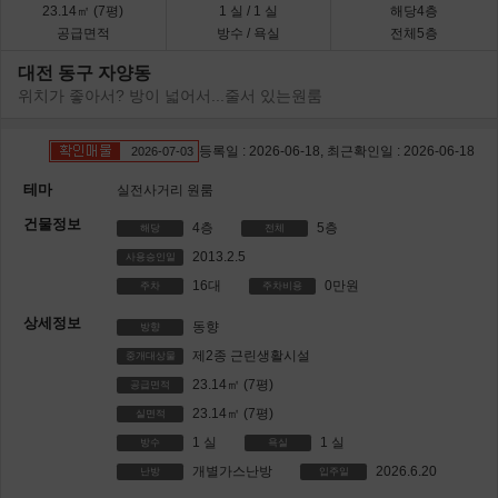
23.14㎡
(7평)
1
실
/ 1
실
해당4층
공급면적
방수 / 욕실
전체5층
대전 동구 자양동
위치가 좋아서? 방이 넓어서...줄서 있는원룸
등록일 : 2026-06-18, 최근확인일 : 2026-06-18
2026-07-03
테마
실전사거리 원룸
건물정보
4층
5층
해당
전체
2013.2.5
사용승인일
16대
0만원
주차
주차비용
상세정보
동향
방향
제2종 근린생활시설
중개대상물
23.14㎡
(7평)
공급면적
23.14㎡
(7평)
실면적
1
실
1
실
방수
욕실
개별가스난방
2026.6.20
난방
입주일