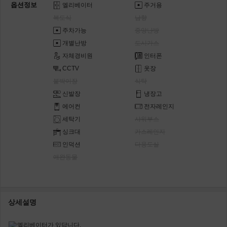
옵션정보
엘리베이터
주거용
복도식
남향
주차가능
중앙난방
개별난방
도시가스
자체경비원
인터폰
CCTV
옷장
붙박이장
식탁
신발장
냉장고
에어컨
전자레인지
세탁기
샤워부스
싱크대
가스레인지
인덕션
다용도실
애완동물
상세설명
엘리베이터가 있답니다.