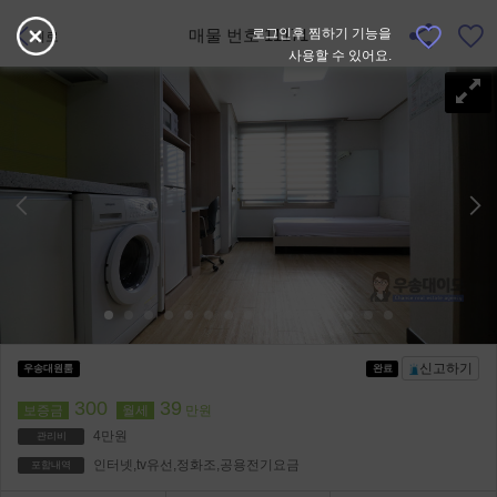
매물 번호 11171
로그인후 찜하기 기능을
뒤로
사용할 수 있어요.
신고하기
우송대원룸
완료
300
39
보증금
월세
만원
4만원
관리비
인터넷,tv유선,정화조,공용전기요금
포함내역