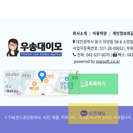
① "THE찬스공인중개사"은(는) 다음의 개인정보 항목을 처리하고 있습니
⑤ “비회원”이라 함은 “회원”으로 가입하지 않고 “회사”가 제공하는 “서
⑦"회사"는 "회원"에 대해 회사정책에 따라 등급별로 구분하여 이용시간, 
- 필수항목 : 이메일, 휴대전화번호, 비밀번호, 로그인ID, 이름, 서비스 이용 
2) 이 약관은 「위치정보의 보호 및 이용 등에 관한 법률」 및 관계 법령 
6
회원정보의 변경
5
개인정보의 파기
①"회원"은 개인정보관리화면을 통하여 언제든지 본인의 개인정보를 열람하
"THE찬스공인중개사"은(는) 원칙적으로 개인정보 처리목적이 달성된 경우
3
회사소개
|
이용약관
|
개인정보취
②"회원"은 회원가입신청 시 기재한 사항이 변경되었을 경우 온라인으로 수
계약의 체결 및 해지
③제2항의 변경사항을 "회사"에 알리지 않아 발생한 불이익에 대하여 "회
대전광역시 동구 자양동 58-8 소망빌
- 파기절차
1) “고객”은 “회사”의 “서비스”를 이용하고자 하는 경우, 약관의 고지 
사업자등록번호: 517-28-00652 | 부동
이용자가 입력한 정보는 목적 달성 후 별도의 DB에 옮겨져(종이의 경우 별도
하는 동안 이 약관에 동의한 것으로 간주합니다.
7
의한 경우가 아니고서는 다른 목적으로 이용되지 않습니다.
전화: 042-637-0070 |
팩스: 042
개인정보보호 의무
2) “고객”은 계약을 해지하고자 할 때에는 “회사”의 개인정보보호 담당자
.powered by
realsoft.co.kr
"회사"는 "정보통신망법" 등 관계 법령이 정하는 바에 따라 "회원"의 개
- 파기기한
"회사"의 공식 사이트 이외의 링크된 사이트에서는 "회사"의 개인정보취
이용자의 개인정보는 개인정보의 보유기간이 경과된 경우에는 보유기간의 종료
는 개인정보의 처리가 불필요한 것으로 인정되는 날로부터 5일 이내에 그
4
서비스의 내용
8
"회원"의 "아이디" 및 "비밀번호"의 관리에 대한 의무
6
1) “회사”는 “고객”이 등록한 매물의 위치정보 만을 “고객”에게 제공하
개인정보 자동 수집 장치의 설치•운영 및 거부에 관한 사항
①"회원"의 "아이디"와 "비밀번호"에 관한 관리책임은 "회원"에게 있으며
②"회사"는 "회원"의 "아이디"가 개인정보 유출 우려가 있거나, 반사회적 
① "THE찬스공인중개사"은(는) 개별적인 맞춤서비스를 제공하기 위해 이용
2) 제공되는 “고객”의 매물 위치정보는 해당 스마트폰 등에서 제공합니다.
③"회원"은 "아이디" 및 "비밀번호"가 도용되거나 제3자가 사용하고 있음
② 쿠키는 웹사이트를 운영하는데 이용되는 서버(http)가 이용자의 컴퓨터
④제3항의 경우에 해당 "회원"이 "회사"에 그 사실을 통지하지 않거나, 
가 방문한 각 서비스와 웹 사이트들에 대한 방문 및 이용형태, 인기 검색어,
3) “회사”는 위치정보사업자인 이동통신사로부터 위치정보를 전달받아 “
의 도구>인터넷 옵션>개인정보 메뉴의 옵션 설정을 통해 쿠키 저장을 거부 
© THE찬스공인중개사. 사진, 매물, 커뮤니티 - 사이트내 모든 정보는 보호됩니다.
① 접속 위치 제공 “서비스”: 위치 정보 사용을 승인한 “고객”들의 “서비
9
"회원"에 대한 통지
7
개인정보 보호책임자 작성
② 위치 정보: 모바일 단말기 등의 WPS(Wifi Positioning Syste