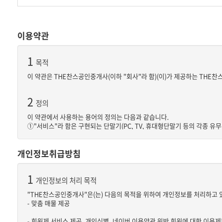
이용약관
1
목적
이 약관은 THE찬스공인중개사(이하 "회사"라 함)(이)가 제공하는 THE
2
정의
이 약관에서 사용하는 용어의 정의는 다음과 같습니다.
①"서비스"라 함은 구현되는 단말기(PC, TV, 휴대형단말기 등의 각종 
②"회원"이라 함은 회사의 "서비스"에 접속하여 이 약관에 따라 "회사"와
③"아이디(ID)"라 함은 "회원"의 식별과 "서비스" 이용을 위하여 "회원"
개인정보취급방침
④"비밀번호"라 함은 "회원"이 부여 받은 "아이디와 일치되는 "회원"임을
위 항에서 정의되지 않은 이 약관상의 용어의 의미는 일반적인 거래관행에 
1
개인정보의 처리 목적
3
"THE찬스공인중개사"은(는) 다음의 목적을 위하여 개인정보를 처리하고 
약관의 게시와 개정
- 맞춤 매물 제공
①"회사"는 이 약관의 내용을 "회원"이 쉽게 알 수 있도록 서비스 초기 화
②"회사"는 "약관의규제에관한법률", "정보통신망이용촉진및정보보호등에관
- 회원제 서비스 제공, 개인식별, 네이버 이용약관 위반 회원에 대한 이용제