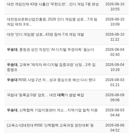
대전 게임인재 43명 사흘간 '무한도전'…인디 게임 7종 완성
2026-08-10
10:55
대전정보문화산업진흥원, 2026 인디 게임잼 성료…7개 팀
2026-08-10
게임 제작·3개...
10:09
대전 '인디 게임잼' 성료...43명 참여·7개 게임 개발
2026-08-10
11:22
우송대
, 충청권 성인 직장인 ‘AI·디지털 주경야독’ 돕는다
2026-08-04
02:40
우송대
, 교육부 '재직자 AI·디지털 집중과정' 선정…2주 집
2026-08-04
중캠프
10:28
우송대
RISE 사업 2년 차…성과 중심으로 예산 다시 짰다
2026-08-03
01:21
국립대 '등록금 0원' 검토… 대전
대학
가 셈법 복잡
2026-08-09
09:06
우송대
, 산학협력 기업지원센터 개소…지역기업 밀착 지원
2026-08-03
04:48
[교육소식]대전대 RISE '산학협력 교육과정 경진대회' 등
2026-08-06
04:52