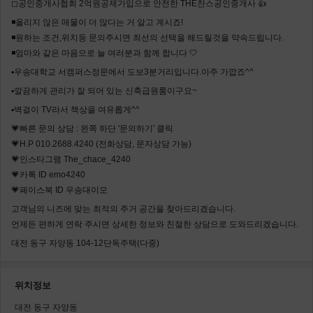
◻공인중개사협회 2억원공제가입으로 안전한 THE찬스공인중개사 👍
◾올리지 않은 매물이 더 많다는 거 알고 계시죠!
◾원하는 조건,위치등 문의주시면 최선의 선택을 해드릴것을 약속드립니다.
◾엄마와 같은 마음으로 늘 여러분과 함께 합니다 🤍
▪우송대학교 서캠퍼스정문에서 도보3분거리입니다.아주 가깝죠^^
▪깔끔하게 관리가 잘 되어 있는 신축급원룸이구요~
▪벽걸이 TV라서 책상을 여유롭게^^
💗빠른 문의 상담 : 왼쪽 하단 '문의하기' 클릭
💗H.P 010.2688.4240 (전화상담, 문자상담 가능)
💗인스타그램 The_chace_4240
💗카톡 ID emo4240
💗페이스북 ID 우송대이모
고객님의 니즈에 맞는 최적의 주거 공간을 찾아드리겠습니다.
언제든 편하게 연락 주시면 상세한 정보와 친절한 상담으로 도와드리겠습니다.
대전 동구 자양동 104-12단독주택(다중)
위치정보
대전 동구 자양동