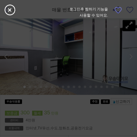
매물 번호 11135
로그인후 찜하기 기능을
뒤로
사용할 수 있어요.
신고하기
우송대원룸
추천
완료
300
35
보증금
월세
만원
4만원
관리비
인터넷,TV유선,수도,정화조,공용전기요금
포함내역