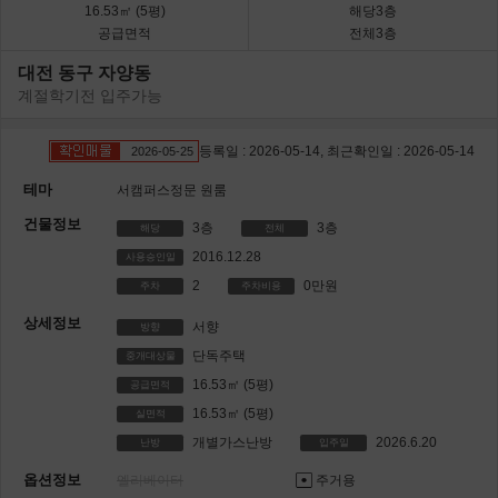
16.53㎡
(5평)
해당3층
공급면적
전체3층
대전 동구 자양동
계절학기전 입주가능
등록일 : 2026-05-14, 최근확인일 : 2026-05-14
2026-05-25
테마
서캠퍼스정문 원룸
건물정보
3층
3층
해당
전체
2016.12.28
사용승인일
2
0만원
주차
주차비용
상세정보
서향
방향
단독주택
중개대상물
16.53㎡
(5평)
공급면적
16.53㎡
(5평)
실면적
개별가스난방
2026.6.20
난방
입주일
옵션정보
엘리베이터
주거용