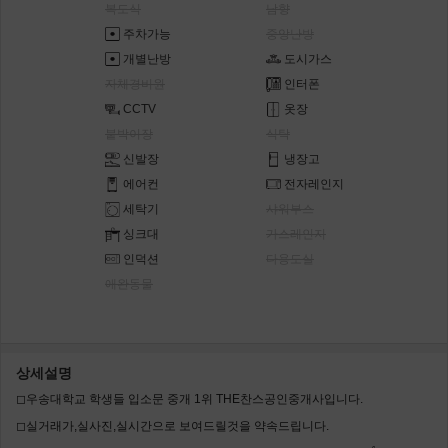
복도식
남향
주차가능
중앙난방
개별난방
도시가스
자체경비원
인터폰
CCTV
옷장
붙박이장
식탁
신발장
냉장고
에어컨
전자레인지
세탁기
샤워부스
싱크대
가스레인지
인덕션
다용도실
애완동물
상세설명
◻우송대학교 학생들 입소문 중개 1위 THE찬스공인중개사입니다.
◻실거래가,실사진,실시간으로 보여드릴것을 약속드립니다.