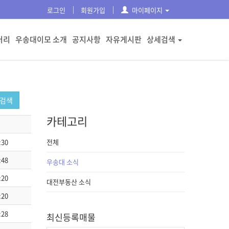
로그인
회원가입
마이페이지
러리
우송대이모 소개
공지사항
자유게시판
상세검색
검색
카테고리
:30
전체
:48
우송대 소식
:20
대전부동산 소식
:20
:28
최신등록매물