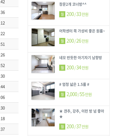
:42
창문2개 코너방^^
:36
200
33
/
만원
월
:12
어학센터 쪽 가성비 좋은 원룸~
:22
200
26
/
만원
월
:51
:26
네모 반듯한 아기자기 남향방
:52
200
34
/
만원
월
:30
# 엄청 넓은 1.5룸 #
:44
2,000
55
/
만원
월
:06
:30
★ 갠추, 강추, 이런 방 넘 좋아
★
:18
200
37
/
만원
월
:37