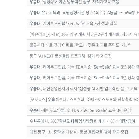
우송대
'생성형 AI기반 업무혁신 실무' 재직자교육 호응
우송대
유아교육과, 교원양성기관 평가 '최우수 A등급' … 교육부 표
우송대
–케이푸드인랩 'ServSafe' 교육 3년 성과 결실
[아유경제_재개발] 1004가구 계획 자양동2구역 재개발, 시공자 유력
물류센터 바로 옆에 아파트·학교… 잦은 화재로 주민도 ‘재난’
동구 'AI NEXT 로봇융합 프로그램' 참여 학교 모집
우송대
–케이푸드인랩, 미국 FDA 기준 'ServSafe' 교육 3년 성과 
우송대
–케이푸드인랩, 미국 FDA 기준 'ServSafe' 교육 3년 성과 
우송대
, 대전산업단지 재직자 '생성형 AI 기반 업무혁신 실무' 교육
[포토뉴스]
우송
정보대 e스포츠과, ㈜벡스이스포츠와 산학협력 M
우송대
-케이푸드인랩, 美 FDA 기준 'ServSafe' 교육 3년 운영
수원특례시, 2027학년도
대학
입시박람회 개최… 67개
대학
참여
대전 동구, 초·중학생 대상 AI·로봇 융합교육 참여 학교 모집