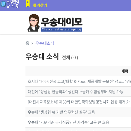
즐겨찾기
홈
우송대소식
우송대 소식
전체 ( 0 )
제목
호서대 '2026 전국 고교/
대학
K-Food 제품개발 공모전' 성료.. '경
대전에 '성심당 전공학과' 생긴다…올해 수험생부터 지원 가능
[대전시교육청소식] 제39회 대한민국학생발명전시회 입상 쾌거 外
우송대
'생성형 AI 기반 업무혁신 실무' 교육
우송대
'FDA기준 국제식품안전 자격증' 교육 큰 호응