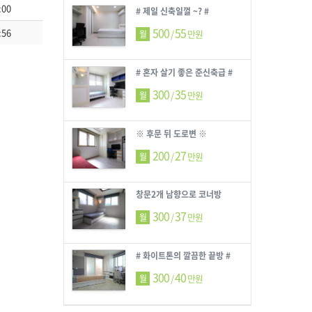
:00
# 제일 신축일껄 ~? #
500
55
:56
/
만원
월
# 혼자 살기 좋은 준신축급 #
300
35
/
만원
월
※ 후문 뒤 도로변 ※
200
27
/
만원
월
창문2개 남향으로 코너방
300
37
/
만원
월
# 화이트톤의 깔끔한 끝방 #
300
40
/
만원
월