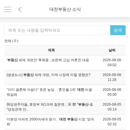
대전부동산 소식
검색
전체 ( 0 )
제목
날짜
'
부동산
세제 개편안' 후폭풍...보완책 고심·여론전 대응
2026-08-06
04:02
[생생뉴스]
부동산
세제 개편, 지역 시장에 미칠 영향은?
2026-08-06
11:28
“이미 결혼해 아쉽다” 웃픈 농담…‘혼인율 1위’
대전
비결
2026-08-06
뭐길래
05:00
與당권주자들, 李정부 제1과제 질문엔…宋·鄭 "
부동산
·金
2026-08-05
"당정관계 안...
05:14
미분양 아파트 2000여세대 증가…
대전 부동산
시장 ‘양극
2026-08-05
화’
02:32