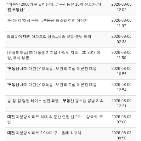
“미분양 2000가구 쌓이는데…” 둔산동은 16억 신고가,
대
2026-08-05
전 부동산
‘...
12:02
송·정·김 '호남 구애'…
부동산
·형소법 여진 이어져
2026-08-06
11:07
[8월 1주]
대전
아파트값 상승...세종 보합·충남 하락
2026-08-06
02:38
[위클리오늘] 李 대통령 지지율 하락세 지속…20·30대 이
2026-08-06
탈, 주식·부동...
11:50
'
부동산
세제 개편안' 후폭풍...보완책 고심·여론전 대응
2026-08-06
10:55
'
부동산
세제 개편안' 후폭풍...보완책 고심·여론전 대응
2026-08-06
12:54
송·정·김 당권 레이스 설전 과열…
부동산
·형소법 공방 지속
2026-08-06
12:21
대전
미분양 아파트 최대 속 둔산 연일 신고가…'양극화' 뚜
2026-08-05
렷
07:00
대전
미분양 아파트 2,044가구…올해 최고치
2026-08-05
09:50